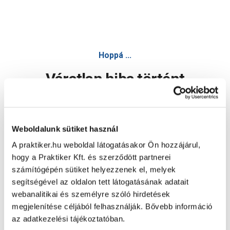
Hoppá ...
Váratlan hiba történt
Dolgozunk a hiba javításán. Egy kis türelmet kérünk.
Weboldalunk sütiket használ
A praktiker.hu weboldal látogatásakor Ön hozzájárul,
Oldal újratöltése
hogy a Praktiker Kft. és szerződött partnerei
számítógépén sütiket helyezzenek el, melyek
segítségével az oldalon tett látogatásának adatait
webanalitikai és személyre szóló hirdetések
megjelenítése céljából felhasználják. Bővebb információ
az adatkezelési tájékoztatóban.