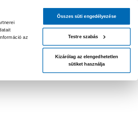
Összes süti engedélyezése
rtnerei
atait
Testre szabás
információ az
Kizárólag az elengedhetetlen
sütiket használja