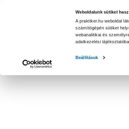
Weboldalunk sütiket hasz
A praktiker.hu weboldal lá
számítógépén sütiket helye
webanalitikai és személyre
adatkezelési tájékoztatób
Beállítások