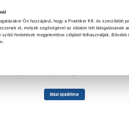
nál
togatásakor Ön hozzájárul, hogy a Praktiker Kft. és szerződött pa
zzenek el, melyek segítségével az oldalon tett látogatásának ad
 szóló hirdetések megjelenítése céljából felhasználják. Bővebb 
Hoppá ...
an.
Váratlan hiba történt
Dolgozunk a hiba javításán. Egy kis türelmet kérünk.
Oldal újratöltése