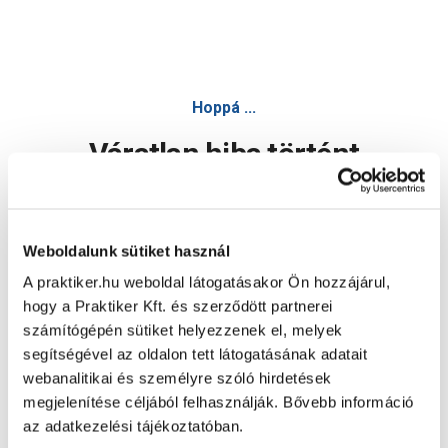
Hoppá ...
Váratlan hiba történt
Dolgozunk a hiba javításán. Egy kis türelmet kérünk.
Weboldalunk sütiket használ
A praktiker.hu weboldal látogatásakor Ön hozzájárul,
Oldal újratöltése
hogy a Praktiker Kft. és szerződött partnerei
számítógépén sütiket helyezzenek el, melyek
segítségével az oldalon tett látogatásának adatait
webanalitikai és személyre szóló hirdetések
megjelenítése céljából felhasználják. Bővebb információ
az adatkezelési tájékoztatóban.