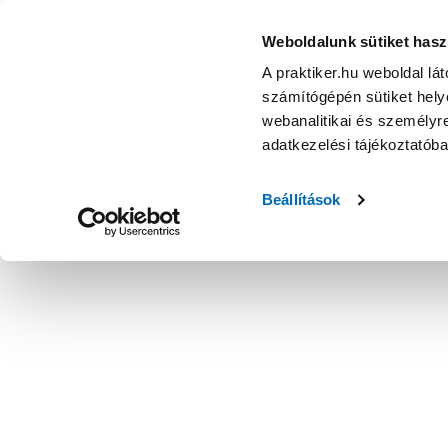
Weboldalunk sütiket hasz
A praktiker.hu weboldal lá
számítógépén sütiket helye
webanalitikai és személyre
adatkezelési tájékoztatób
Beállítások