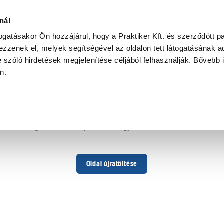
nál
togatásakor Ön hozzájárul, hogy a Praktiker Kft. és szerződött pa
zzenek el, melyek segítségével az oldalon tett látogatásának ad
 szóló hirdetések megjelenítése céljából felhasználják. Bővebb 
Hoppá ...
an.
Váratlan hiba történt
Dolgozunk a hiba javításán. Egy kis türelmet kérünk.
Oldal újratöltése