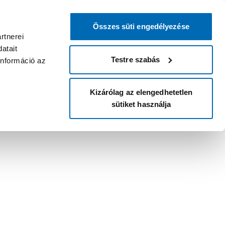
Összes süti engedélyezése
rtnerei
atait
Testre szabás
információ az
Kizárólag az elengedhetetlen
sütiket használja