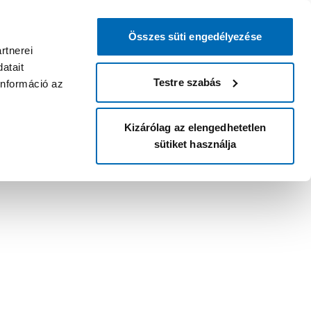
Összes süti engedélyezése
rtnerei
atait
Testre szabás
információ az
Kizárólag az elengedhetetlen
sütiket használja