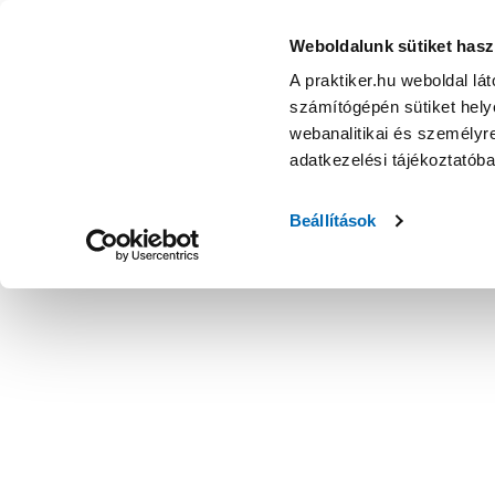
Weboldalunk sütiket hasz
A praktiker.hu weboldal lá
számítógépén sütiket helye
webanalitikai és személyre
adatkezelési tájékoztatób
Beállítások