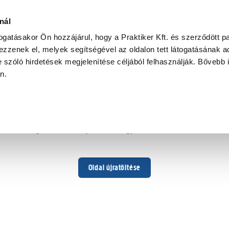
nál
togatásakor Ön hozzájárul, hogy a Praktiker Kft. és szerződött pa
zzenek el, melyek segítségével az oldalon tett látogatásának ad
 szóló hirdetések megjelenítése céljából felhasználják. Bővebb 
Hoppá ...
an.
Váratlan hiba történt
Dolgozunk a hiba javításán. Egy kis türelmet kérünk.
Oldal újratöltése