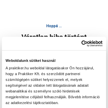
Hoppá ...
Váratlan hiba történt
Dolgozunk a hiba javításán. Egy kis türelmet kérünk.
Weboldalunk sütiket használ
A praktiker.hu weboldal látogatásakor Ön hozzájárul,
Oldal újratöltése
hogy a Praktiker Kft. és szerződött partnerei
számítógépén sütiket helyezzenek el, melyek
segítségével az oldalon tett látogatásának adatait
webanalitikai és személyre szóló hirdetések
megjelenítése céljából felhasználják. Bővebb információ
az adatkezelési tájékoztatóban.