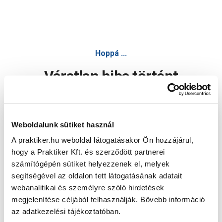
Hoppá ...
Váratlan hiba történt
Dolgozunk a hiba javításán. Egy kis türelmet kérünk.
Weboldalunk sütiket használ
A praktiker.hu weboldal látogatásakor Ön hozzájárul,
Oldal újratöltése
hogy a Praktiker Kft. és szerződött partnerei
számítógépén sütiket helyezzenek el, melyek
segítségével az oldalon tett látogatásának adatait
webanalitikai és személyre szóló hirdetések
megjelenítése céljából felhasználják. Bővebb információ
az adatkezelési tájékoztatóban.