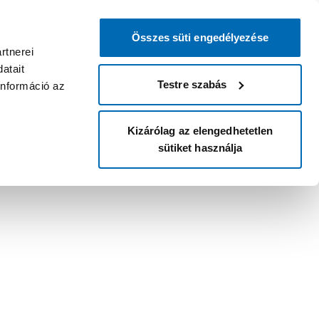
Összes süti engedélyezése
rtnerei
atait
Testre szabás
információ az
Kizárólag az elengedhetetlen
sütiket használja