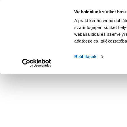
Weboldalunk sütiket hasz
A praktiker.hu weboldal lá
számítógépén sütiket helye
webanalitikai és személyre
adatkezelési tájékoztatób
Beállítások