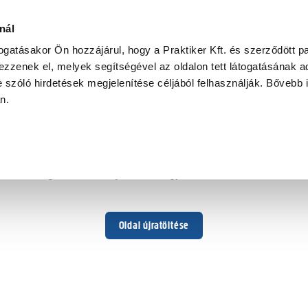
nál
togatásakor Ön hozzájárul, hogy a Praktiker Kft. és szerződött pa
zzenek el, melyek segítségével az oldalon tett látogatásának ad
 szóló hirdetések megjelenítése céljából felhasználják. Bővebb 
Hoppá ...
an.
Váratlan hiba történt
Dolgozunk a hiba javításán. Egy kis türelmet kérünk.
Oldal újratöltése