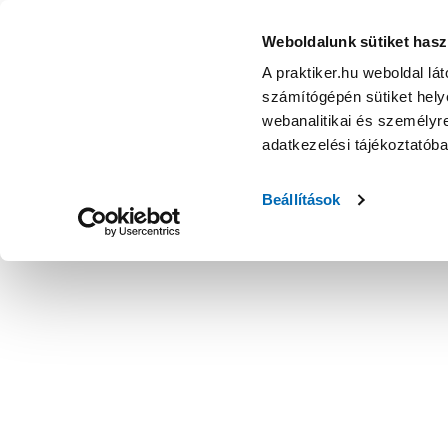
Weboldalunk sütiket hasz
A praktiker.hu weboldal lá
számítógépén sütiket helye
webanalitikai és személyre
adatkezelési tájékoztatób
Beállítások