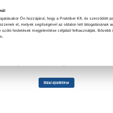
nál
togatásakor Ön hozzájárul, hogy a Praktiker Kft. és szerződött pa
zzenek el, melyek segítségével az oldalon tett látogatásának ad
 szóló hirdetések megjelenítése céljából felhasználják. Bővebb 
Hoppá ...
an.
Váratlan hiba történt
Dolgozunk a hiba javításán. Egy kis türelmet kérünk.
Oldal újratöltése