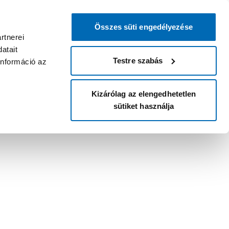
Összes süti engedélyezése
rtnerei
atait
Testre szabás
információ az
Kizárólag az elengedhetetlen
sütiket használja