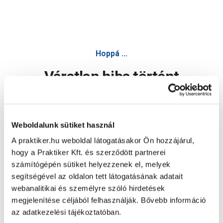
Hoppá ...
Váratlan hiba történt
Dolgozunk a hiba javításán. Egy kis türelmet kérünk.
Weboldalunk sütiket használ
A praktiker.hu weboldal látogatásakor Ön hozzájárul,
Oldal újratöltése
hogy a Praktiker Kft. és szerződött partnerei
számítógépén sütiket helyezzenek el, melyek
segítségével az oldalon tett látogatásának adatait
webanalitikai és személyre szóló hirdetések
megjelenítése céljából felhasználják. Bővebb információ
az adatkezelési tájékoztatóban.