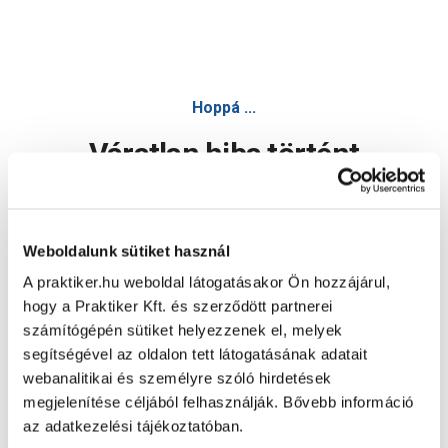
Hoppá ...
Váratlan hiba történt
Dolgozunk a hiba javításán. Egy kis türelmet kérünk.
Weboldalunk sütiket használ
A praktiker.hu weboldal látogatásakor Ön hozzájárul,
Oldal újratöltése
hogy a Praktiker Kft. és szerződött partnerei
számítógépén sütiket helyezzenek el, melyek
segítségével az oldalon tett látogatásának adatait
webanalitikai és személyre szóló hirdetések
megjelenítése céljából felhasználják. Bővebb információ
az adatkezelési tájékoztatóban.