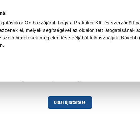
nál
togatásakor Ön hozzájárul, hogy a Praktiker Kft. és szerződött pa
zzenek el, melyek segítségével az oldalon tett látogatásának ad
 szóló hirdetések megjelenítése céljából felhasználják. Bővebb 
Hoppá ...
an.
Váratlan hiba történt
Dolgozunk a hiba javításán. Egy kis türelmet kérünk.
Oldal újratöltése