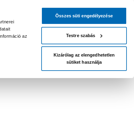
Összes süti engedélyezése
rtnerei
atait
Testre szabás
információ az
Kizárólag az elengedhetetlen
sütiket használja