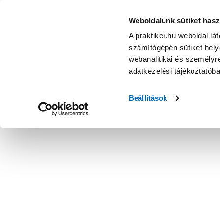
Weboldalunk sütiket hasz
A praktiker.hu weboldal lá
számítógépén sütiket helye
webanalitikai és személyre
adatkezelési tájékoztatób
Beállítások