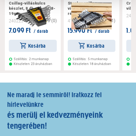
Csillag-villáskulcs
Stanley csillag-
Craft
készlet, 8 db-os, crv, 8-
villáskulcs készlet 12
vill
19mm
részes
240
0
(
0
)
4
(
1
)
240223
411434
7.099 Ft
15.990 Ft
1.0
/ darab
/ darab
Kosárba
Kosárba
Szállítás:
2 munkanap
Szállítás:
5 munkanap
Szá
Készleten 23 áruházban
Készleten 18 áruházban
Ké
Ne maradj le semmiről! Iratkozz fel
hírlevelünkre
és merülj el kedvezményeink
tengerében!