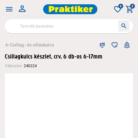
0
0
Csillag- és villáskulcs
Csillagkulcs készlet, crv, 6 db-os 6-17mm
Cikkszám
:
240224