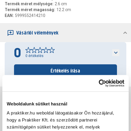
Termék méret mélysége
:
2.6 cm
Termék méret magasság
:
12.2 cm
EAN
:
5999552414210
Vásárlói vélemények
0
0
értékelés
Értékelés írása
Jótállás, szavatosság
Weboldalunk sütiket használ
A praktiker.hu weboldal látogatásakor Ön hozzájárul,
Csomagolási és súly információk
hogy a Praktiker Kft. és szerződött partnerei
számítógépén sütiket helyezzenek el, melyek