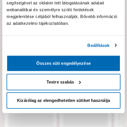
Dokumentumok, felelős személy
segítségével az oldalon tett látogatásának adatait
webanalitikai és személyre szóló hirdetések
megjelenítése céljából felhasználják. Bővebb információ
az adatkezelési tájékoztatóban.
Hibát találtál az oldalon vagy a termék leírásában?
Kérjük jelezd nekünk!
Beállítások
Neked ajánljuk!
Összes süti engedélyezése
Testre szabás
Kizárólag az elengedhetetlen sütiket használja