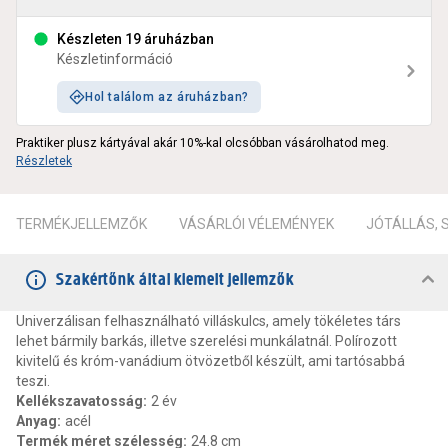
Készleten 19 áruházban
Készletinformáció
Hol találom az áruházban?
Praktiker plusz kártyával akár 10%-kal olcsóbban vásárolhatod meg.
Részletek
TERMÉKJELLEMZŐK
VÁSÁRLÓI VÉLEMÉNYEK
JÓTÁLLÁS,
Szakértőnk által kiemelt jellemzők
Univerzálisan felhasználható villáskulcs, amely tökéletes társ
lehet bármily barkás, illetve szerelési munkálatnál. Polírozott
kivitelű és króm-vanádium ötvözetből készült, ami tartósabbá
teszi.
Kellékszavatosság
:
2 év
Anyag
:
acél
Termék méret szélesség
:
24.8 cm