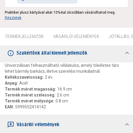
Praktiker plusz kártyával akár 10%-kal olcsóbban vásárolhatod meg.
Részletek
TERMÉKJELLEMZŐK
VÁSÁRLÓI VÉLEMÉNYEK
JÓTÁLLÁS,
Szakértőnk által kiemelt jellemzők
Univerzálisan felhasználható villáskulcs, amely tökéletes társ
lehet bármily barkács, illetve szerelési munkálatnál.
Kellékszavatosság
:
2 év
Anyag
:
Acél
Termék méret magasság
:
16.9 cm
Termék méret szélesség
:
2.6 cm
Termék méret mélysége
:
0.8 cm
EAN
:
5999552414142
Vásárlói vélemények