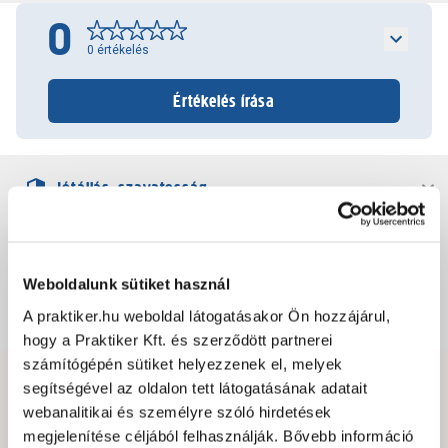
0
0
értékelés
Értékelés írása
Jótállás, szavatosság
Csomagolási és súly információk
Weboldalunk sütiket használ
A praktiker.hu weboldal látogatásakor Ön hozzájárul,
Dokumentumok, felelős személy
hogy a Praktiker Kft. és szerződött partnerei
számítógépén sütiket helyezzenek el, melyek
segítségével az oldalon tett látogatásának adatait
Hibát találtál az oldalon vagy a termék leírásában?
webanalitikai és személyre szóló hirdetések
Kérjük jelezd nekünk!
megjelenítése céljából felhasználják. Bővebb információ