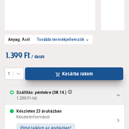
Anyag
:
Acél
További termékjellemzők
1.399 Ft
/ darab
Kosárba rakom
1
Szállítás: péntekre (08.14.)
1.290 Ft-tól
Készleten 23 áruházban
Készletinformáció
Hol találom az áruházban?