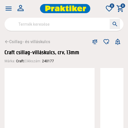
0
0
Csillag- és villáskulcs
Craft csillag-villáskulcs, crv, 13mm
Márka
:
Craft
|
Cikkszám
:
240177