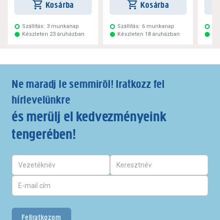
Kosárba
Kosárba
Szállítás:
3 munkanap
Szállítás:
6 munkanap
Szá
Készleten 23 áruházban
Készleten 18 áruházban
Ké
Ne maradj le semmiről! Iratkozz fel
hírlevelünkre
és merülj el kedvezményeink
tengerében!
Feliratkozom