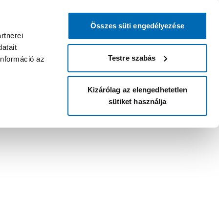
Összes süti engedélyezése
rtnerei
atait
Testre szabás
információ az
Kizárólag az elengedhetetlen
sütiket használja