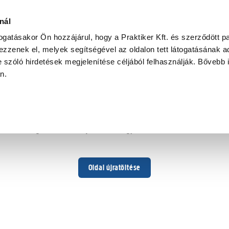
rszám
nál
togatásakor Ön hozzájárul, hogy a Praktiker Kft. és szerződött pa
zzenek el, melyek segítségével az oldalon tett látogatásának ad
 szóló hirdetések megjelenítése céljából felhasználják. Bővebb 
Hoppá ...
an.
Váratlan hiba történt
Dolgozunk a hiba javításán. Egy kis türelmet kérünk.
Oldal újratöltése