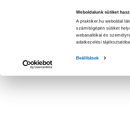
Csempevágó kerék 16 mm 16b318 - Csempevágó - Kézisze
Weboldalunk sütiket hasz
A praktiker.hu weboldal lá
számítógépén sütiket helye
webanalitikai és személyre
adatkezelési tájékoztatób
Beállítások