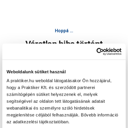
Csempevágó 600mm - Csempevágó - Kéziszerszám - Műszak
Hoppá ...
Váratlan hiba történt
Dolgozunk a hiba javításán. Egy kis türelmet kérünk.
Weboldalunk sütiket használ
A praktiker.hu weboldal látogatásakor Ön hozzájárul,
Oldal újratöltése
hogy a Praktiker Kft. és szerződött partnerei
számítógépén sütiket helyezzenek el, melyek
segítségével az oldalon tett látogatásának adatait
webanalitikai és személyre szóló hirdetések
megjelenítése céljából felhasználják. Bővebb információ
az adatkezelési tájékoztatóban.