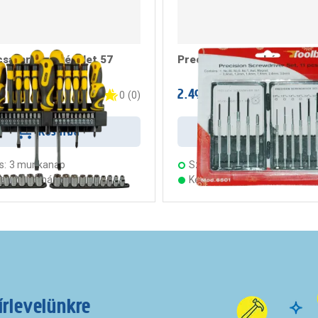
csavarhúzó készlet 57
Precíziós csavarhúzó kész
t
2.499 Ft
/ darab
/ darab
0
(
0
)
Kosárba
Kosárba
s:
3 munkanap
Szállítás:
3 munkanap
ten 21 áruházban
Készleten 23 áruházban
írlevelünkre