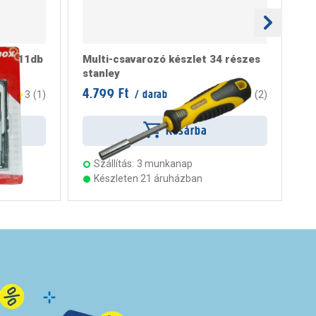
let, 11db
Multi-csavarozó készlet 34 részes
St
stanley
ré
4.799 Ft
10
/ darab
3
(
1
)
3
(
2
)
Kosárba
Szállítás:
3 munkanap
Készleten 21 áruházban