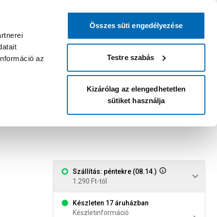
0
0
dvenc áruházam
:
Miért érdemes
Kérlek válassz
bejelentkezni?
Összes süti engedélyezése
Belépés
Listáim
Kosár
rtnerei
atait
Legyél Praktiker Plusz tag!
Áruházak és szolgáltatások
Karrier
Testre szabás
információ az
Kizárólag az elengedhetetlen
sütiket használja
tartóval kétkomponensű
Szállítás: péntekre (08.14.)
1.290 Ft-tól
Készleten 17 áruházban
Készletinformáció