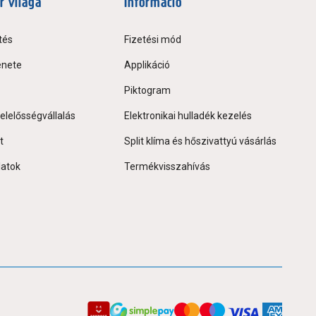
r világa
Információ
tés
Fizetési mód
énete
Applikáció
Piktogram
elelősségvállalás
Elektronikai hulladék kezelés
t
Split klíma és hőszivattyú vásárlás
latok
Termékvisszahívás