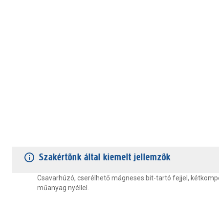
TERMÉKJELLEMZŐK
VÁSÁRLÓI VÉLEMÉNYEK
JÓTÁLLÁS
Szakértőnk által kiemelt jellemzők
Csavarhúzó, cserélhető mágneses bit-tartó fejjel, kétkom
műanyag nyéllel.