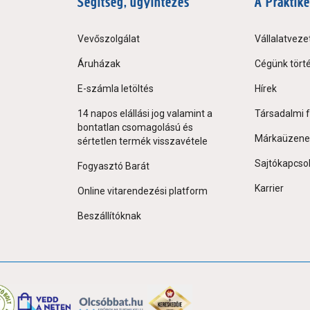
Segítség, ügyintézés
A Praktike
Vevőszolgálat
Vállalatveze
Áruházak
Cégünk tört
E-számla letöltés
Hírek
14 napos elállási jog valamint a
Társadalmi f
bontatlan csomagolású és
Márkaüzene
sértetlen termék visszavétele
Sajtókapcso
Fogyasztó Barát
Karrier
Online vitarendezési platform
Beszállítóknak