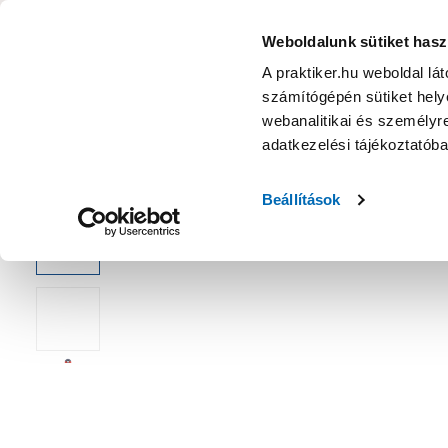
KATEGÓRIÁK
Weboldalunk sütiket hasz
A praktiker.hu weboldal lá
számítógépén sütiket helye
Ajánlatok
Márkanagykövet
Nyereményjáték
webanalitikai és személyre
adatkezelési tájékoztatób
Kezdőoldal
Műszaki, Gép, Szerszám
Kéziszerszám
Csava
Beállítások