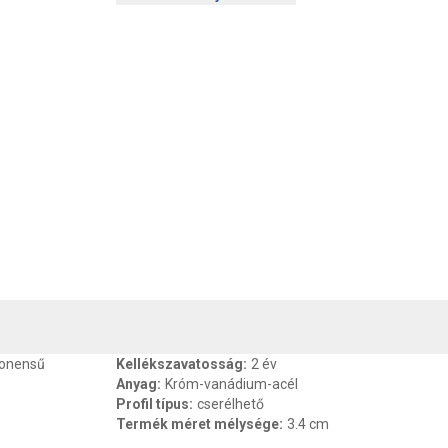
, SZAVATOSSÁG
CSOMAGOLÁSI ÉS SÚLY INFORMÁCIÓK
DOKU
ponensű
Kellékszavatosság
:
2 év
Anyag
:
Króm-vanádium-acél
Profil típus
:
cserélhető
Termék méret mélysége
:
3.4 cm