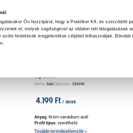
Ke
nál
togatásakor Ön hozzájárul, hogy a Praktiker Kft. és szerződött pa
zzenek el, melyek segítségével az oldalon tett látogatásának ad
Praktiker Professional
Szakiajánló
Ügyintézés és Információ
 szóló hirdetések megjelenítése céljából felhasználják. Bővebb 
an.
rhúzó
Suki csavarhúzó mágneses bit
nyéllel
Márka
:
Suki
|
Cikkszám
:
336096
4.199 Ft
/ darab
Anyag
:
Króm-vanádium-acél
Profil típus
:
cserélhető
További termékjellemzők