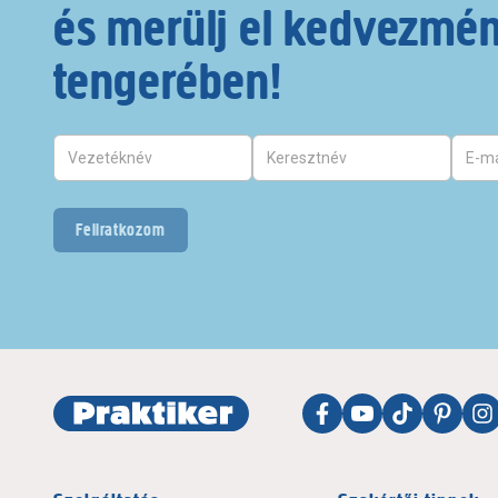
és merülj el kedvezmé
tengerében!
Feliratkozom