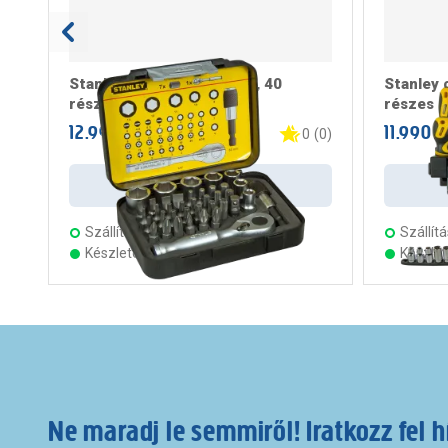
Stanley bitfej készlet, 1/4, 40
Stanley 
részes
részes
12.990 Ft
11.990 F
/ darab
0
(
0
)
Kosárba
Szállítás:
3 munkanap
Szállítá
Készleten 14 áruházban
Készle
Ne maradj le semmiről! Iratkozz fel h