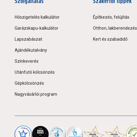
Szolgáltatás
Szakértői tippek
Hőszigetelés kalkulátor
Építkezés, felújítás
Garázskapu-kalkulátor
Otthon, lakberendezés
Lapszabászat
Kert és szabadidő
Ajándékutalvány
Színkeverés
Utánfutó kölcsönzés
Gépkölcsönzés
Nagyvásárlói program