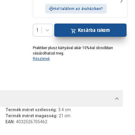
Hol találom az áruházban?
Kosárba rakom
1
Praktiker plusz kártyával akár 10%-kal olcsóbban
vásárolhatod meg.
Részletek
MENTUMOK, FELELŐS SZEMÉLY
Termék méret szélesség
:
3.4 cm
Termék méret magasság
:
21 cm
EAN
:
4032526705462