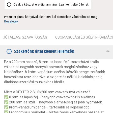
Csak a készlet erejéig, ami áruházanként eltérő lehet.
Praktiker plusz kártyával akár 10%-kal olcsóbban vásárolhatod meg.
Részletek
JÓTÁLLÁS, SZAVATOSSÁG
CSOMAGOLÁSI ÉS SÚLY INFORMÁC
Szakértőnk által kiemelt jellemzők
Ez a 200 mm hosszú, 8 mm-es lapos fejű csavarhúzó kiváló
választás nagyobb hornyolt csavarok meghúzásához vagy
kioldásához. A króm-vanádium acélból készült penge tartósabb
használatot tesz lehetővé, a szigetelés nélküli kialakítás pedig
általános szerelési munkákhoz ideális.
Miért a DEXTER 2 SL 8×200 mm csavarhúzót válaszd?
✅ 8 mm-es lapos fej – nagyobb csavarokhoz is alkalmas
✅ 200 mm-es szár – nagyobb elérhetőség és jobb nyomaték
✅ Króm-vanádium penge – tartósabb és kopásállóbb
✅ Ergonomikus markolat – biztos fogás kényelmes használat