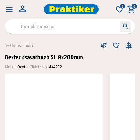
0
0
Csavarhúzó
Dexter csavarhúzó SL 8x200mm
Márka
:
Dexter
|
Cikkszám
:
434202