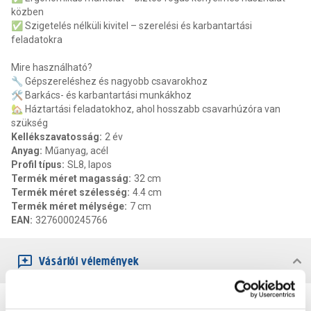
közben
✅ Szigetelés nélküli kivitel – szerelési és karbantartási
feladatokra
Mire használható?
🔧 Gépszereléshez és nagyobb csavarokhoz
🛠️ Barkács- és karbantartási munkákhoz
🏡 Háztartási feladatokhoz, ahol hosszabb csavarhúzóra van
szükség
Kellékszavatosság
:
2 év
Anyag
:
Műanyag, acél
Profil típus
:
SL8, lapos
Termék méret magasság
:
32 cm
Termék méret szélesség
:
4.4 cm
Termék méret mélysége
:
7 cm
EAN
:
3276000245766
Vásárlói vélemények
0