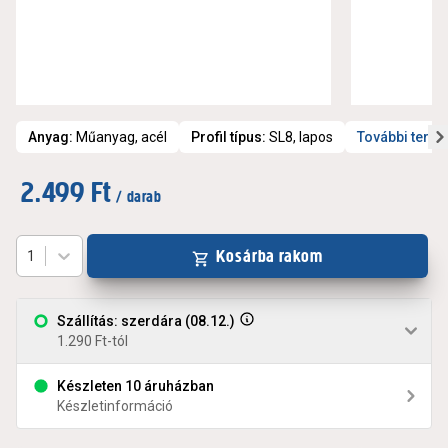
Anyag
:
Műanyag, acél
Profil típus
:
SL8, lapos
További term
2.499 Ft
/ darab
Kosárba rakom
1
Szállítás: szerdára (08.12.)
1.290 Ft-tól
Készleten 10 áruházban
Készletinformáció