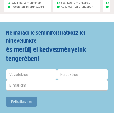
Szállítás:
2 munkanap
Szállítás:
2 munkanap
Szá
Készleten 15 áruházban
Készleten 21 áruházban
Ké
Ne maradj le semmiről! Iratkozz fel
hírlevelünkre
és merülj el kedvezményeink
tengerében!
Feliratkozom