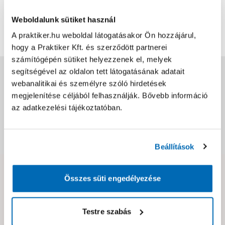
0
értékelés
Weboldalunk sütiket használ
Értékelés írása
A praktiker.hu weboldal látogatásakor Ön hozzájárul,
hogy a Praktiker Kft. és szerződött partnerei
számítógépén sütiket helyezzenek el, melyek
segítségével az oldalon tett látogatásának adatait
Jótállás, szavatosság
webanalitikai és személyre szóló hirdetések
megjelenítése céljából felhasználják. Bővebb információ
Csomagolási és súly információk
az adatkezelési tájékoztatóban.
Dokumentumok, felelős személy
Beállítások
Hibát találtál az oldalon vagy a termék leírásában?
Összes süti engedélyezése
Kérjük jelezd nekünk!
Testre szabás