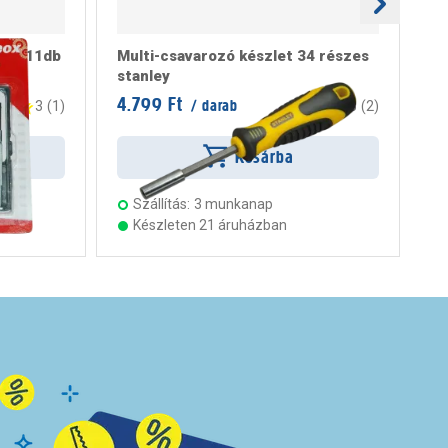
let, 11db
Multi-csavarozó készlet 34 részes
St
stanley
ré
4.799 Ft
10
/ darab
3
(
1
)
3
(
2
)
Kosárba
Szállítás:
3 munkanap
Készleten 21 áruházban