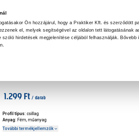
Ke
nál
togatásakor Ön hozzájárul, hogy a Praktiker Kft. és szerződött pa
zzenek el, melyek segítségével az oldalon tett látogatásának ad
Praktiker Professional
Szakiajánló
Ügyintézés és Információ
 szóló hirdetések megjelenítése céljából felhasználják. Bővebb 
an.
rhúzó
Craft csavarhúzó üthető ph2x150mm
Márka
:
Craft
|
Cikkszám
:
305143
1.299 Ft
/ darab
Profil típus
:
csillag
Anyag
:
Fém, műanyag
További termékjellemzők