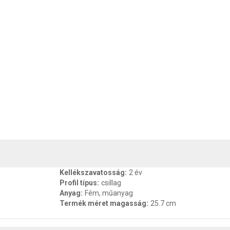
, SZAVATOSSÁG
CSOMAGOLÁSI ÉS SÚLY INFORMÁCIÓK
DOKU
Kellékszavatosság
:
2 év
Profil típus
:
csillag
Anyag
:
Fém, műanyag
Termék méret magasság
:
25.7 cm