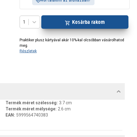
Hol találom az áruházban?
Kosárba rakom
1
Praktiker plusz kártyával akár 10%-kal olcsóbban vásárolhatod
meg.
Részletek
MENTUMOK, FELELŐS SZEMÉLY
Termék méret szélesség
:
3.7 cm
Termék méret mélysége
:
2.6 cm
EAN
:
5999564740383