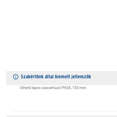
TERMÉKJELLEMZŐK
VÁSÁRLÓI VÉLEMÉNYEK
JÓTÁLLÁS
Szakértőnk által kiemelt jellemzők
Üthető lapos csavarhúzó PH2X, 150 mm.