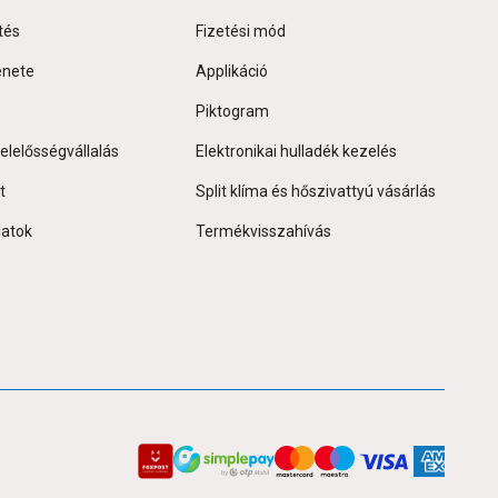
tés
Fizetési mód
énete
Applikáció
Piktogram
elelősségvállalás
Elektronikai hulladék kezelés
t
Split klíma és hőszivattyú vásárlás
latok
Termékvisszahívás