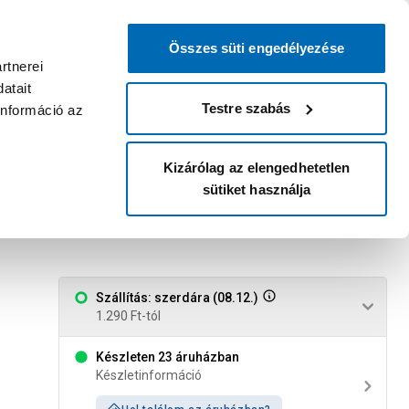
0
0
dvenc áruházam
:
Miért érdemes
Kérlek válassz
bejelentkezni?
Összes süti engedélyezése
Belépés
Listáim
Kosár
rtnerei
atait
Legyél Praktiker Plusz tag!
Áruházak és szolgáltatások
Karrier
Testre szabás
információ az
Kizárólag az elengedhetetlen
sütiket használja
Szállítás: szerdára (08.12.)
1.290 Ft-tól
Készleten 23 áruházban
Készletinformáció