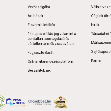
Vevőszolgálat
Vállalatveze
Áruházak
Cégünk tört
E-számla letöltés
Hírek
14 napos elállási jog valamint a
Társadalmi f
bontatlan csomagolású és
Márkaüzene
sértetlen termék visszavétele
Sajtókapcso
Fogyasztó Barát
Karrier
Online vitarendezési platform
Beszállítóknak