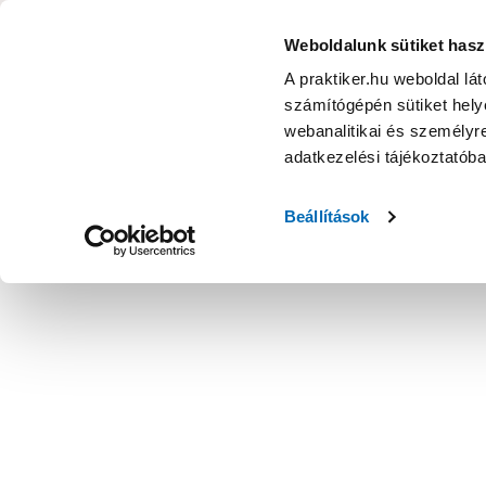
KATEGÓRIÁK
Weboldalunk sütiket hasz
A praktiker.hu weboldal lá
számítógépén sütiket helye
Ajánlatok
Márkanagykövet
Nyereményjáték
webanalitikai és személyre
adatkezelési tájékoztatób
Kezdőoldal
Műszaki, Gép, Szerszám
Kéziszerszám
Csava
Beállítások