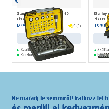
Stanley bitfej készlet, 1/4, 40
Stanley 
részes
részes
12.990 Ft
11.990 F
/ darab
0
(
0
)
Kosárba
Szállítás:
3 munkanap
Szállítá
Készleten 15 áruházban
Készle
Ne maradj le semmiről! Iratkozz fel h
és merülj el kedvezmé