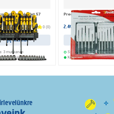
csavarhúzó készlet 57
Precíziós csavarhúzó kész
t
2.499 Ft
/ darab
/ darab
0
(
0
)
Kosárba
Kosárba
s:
3 munkanap
Szállítás:
3 munkanap
ten 21 áruházban
Készleten 22 áruházban
írlevelünkre
nyeink