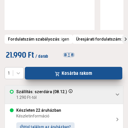
Fordulatszám szabályozás
:
igen
Üresjárati fordulatszám
:
50
21.990 Ft
/ darab
Kosárba rakom
1
Szállítás: szerdára (08.12.)
1.290 Ft-tól
Készleten 22 áruházban
Készletinformáció
Hol találom az áruházban?