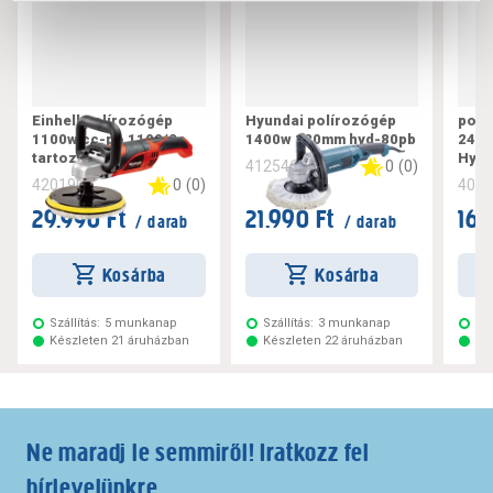
Einhell polírozógép
Hyundai polírozógép
polí
1100w cc-po 1100/2e
1400w 180mm hyd-80pb
240m
tartozékokkal
Hyun
0
(
0
)
412546
0
(
0
)
420190
402
29.990 Ft
21.990 Ft
16.
/ darab
/ darab
Kosárba
Kosárba
Szállítás:
5 munkanap
Szállítás:
3 munkanap
Szá
Készleten 21 áruházban
Készleten 22 áruházban
Ké
Ne maradj le semmiről! Iratkozz fel
hírlevelünkre