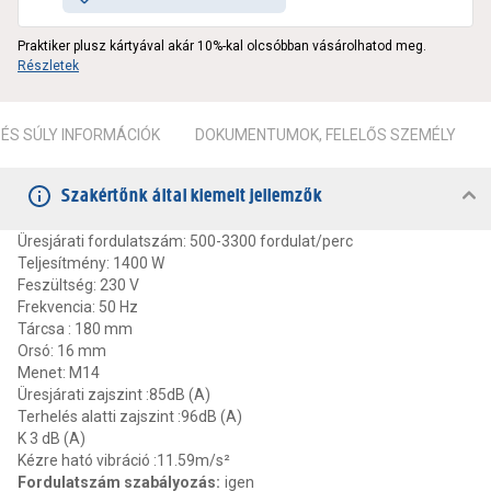
Praktiker plusz kártyával akár 10%-kal olcsóbban vásárolhatod meg.
Részletek
ÉS SÚLY INFORMÁCIÓK
DOKUMENTUMOK, FELELŐS SZEMÉLY
Szakértőnk által kiemelt jellemzők
Üresjárati fordulatszám: 500-3300 fordulat/perc
Teljesítmény: 1400 W
Feszültség: 230 V
Frekvencia: 50 Hz
Tárcsa : 180 mm
Orsó: 16 mm
Menet: M14
Üresjárati zajszint :85dB (A)
Terhelés alatti zajszint :96dB (A)
K 3 dB (A)
Kézre ható vibráció :11.59m/s²
Fordulatszám szabályozás
:
igen