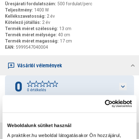
Üresjárati fordulatszám
:
500 fordulat/perc
Teljesítmény
:
1400 W
Kellékszavatosság
:
2 év
Kötelező jótállás
:
2 év
Termék méret szélesség
:
13 cm
Termék méret mélysége
:
40 cm
Termék méret magasság
:
17 cm
EAN
:
5999547040004
Vásárlói vélemények
0
0
értékelés
Értékelés írása
Weboldalunk sütiket használ
Jótállás, szavatosság
A praktiker.hu weboldal látogatásakor Ön hozzájárul,