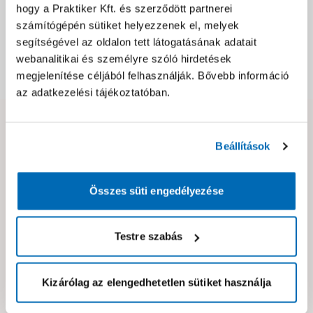
hogy a Praktiker Kft. és szerződött partnerei
számítógépén sütiket helyezzenek el, melyek
Csomagolási és súly információk
segítségével az oldalon tett látogatásának adatait
webanalitikai és személyre szóló hirdetések
megjelenítése céljából felhasználják. Bővebb információ
Dokumentumok, felelős személy
az adatkezelési tájékoztatóban.
Hibát találtál az oldalon vagy a termék leírásában?
Beállítások
Kérjük jelezd nekünk!
Összes süti engedélyezése
Neked ajánljuk!
Testre szabás
Kizárólag az elengedhetetlen sütiket használja