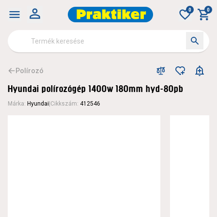
Hyundai polírozógép 1400w 180mm hyd-80pb - Polírozó - 
0
0
Polírozó
Hyundai polírozógép 1400w 180mm hyd-80pb
Márka
:
Hyundai
|
Cikkszám
:
412546