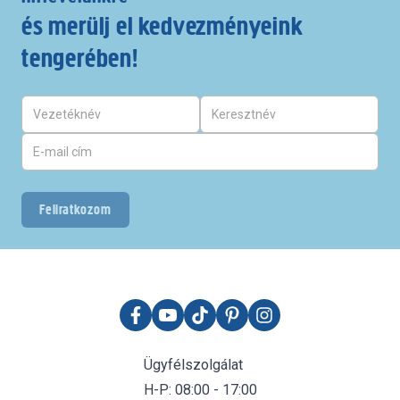
és merülj el kedvezményeink
tengerében!
Feliratkozom
Ügyfélszolgálat
H-P: 08:00 - 17:00