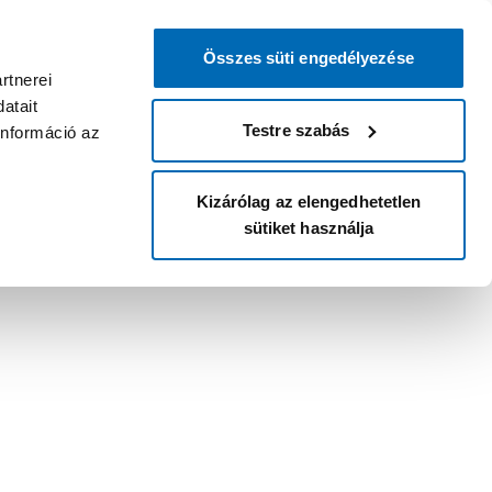
Összes süti engedélyezése
rtnerei
atait
Testre szabás
információ az
Kizárólag az elengedhetetlen
sütiket használja