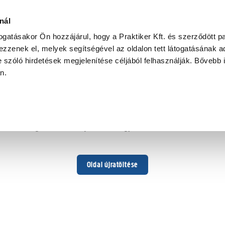
nál
togatásakor Ön hozzájárul, hogy a Praktiker Kft. és szerződött pa
zzenek el, melyek segítségével az oldalon tett látogatásának ad
 szóló hirdetések megjelenítése céljából felhasználják. Bővebb 
Hoppá ...
an.
Váratlan hiba történt
Dolgozunk a hiba javításán. Egy kis türelmet kérünk.
Oldal újratöltése