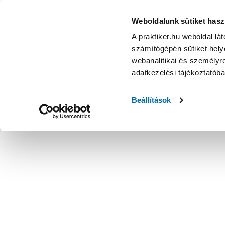
Weboldalunk sütiket hasz
A praktiker.hu weboldal lá
számítógépén sütiket helye
webanalitikai és személyre
adatkezelési tájékoztatób
Beállítások