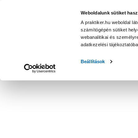
Weboldalunk sütiket hasz
A praktiker.hu weboldal lá
számítógépén sütiket helye
webanalitikai és személyre
adatkezelési tájékoztatób
Beállítások