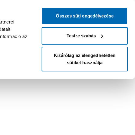
Összes süti engedélyezése
rtnerei
atait
Testre szabás
információ az
Kizárólag az elengedhetetlen
sütiket használja