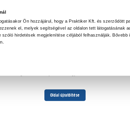
nál
togatásakor Ön hozzájárul, hogy a Praktiker Kft. és szerződött pa
zzenek el, melyek segítségével az oldalon tett látogatásának ad
 szóló hirdetések megjelenítése céljából felhasználják. Bővebb 
Hoppá ...
an.
Váratlan hiba történt
Dolgozunk a hiba javításán. Egy kis türelmet kérünk.
Oldal újratöltése