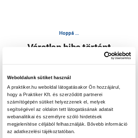
Hoppá ...
Váratlan hiba történt
Dolgozunk a hiba javításán. Egy kis türelmet kérünk.
Weboldalunk sütiket használ
A praktiker.hu weboldal látogatásakor Ön hozzájárul,
Oldal újratöltése
hogy a Praktiker Kft. és szerződött partnerei
számítógépén sütiket helyezzenek el, melyek
segítségével az oldalon tett látogatásának adatait
webanalitikai és személyre szóló hirdetések
megjelenítése céljából felhasználják. Bővebb információ
az adatkezelési tájékoztatóban.