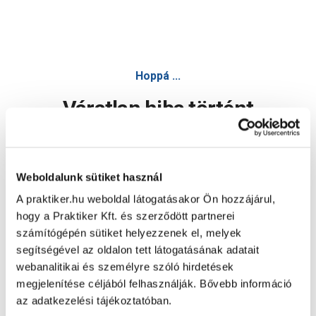
Hoppá ...
Váratlan hiba történt
Dolgozunk a hiba javításán. Egy kis türelmet kérünk.
Weboldalunk sütiket használ
A praktiker.hu weboldal látogatásakor Ön hozzájárul,
Oldal újratöltése
hogy a Praktiker Kft. és szerződött partnerei
számítógépén sütiket helyezzenek el, melyek
segítségével az oldalon tett látogatásának adatait
webanalitikai és személyre szóló hirdetések
megjelenítése céljából felhasználják. Bővebb információ
az adatkezelési tájékoztatóban.