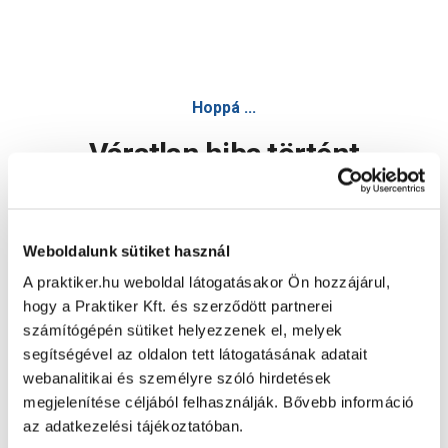
Expert csőhegesztő 1500w műanyag csövekhez - Invertere
Hoppá ...
Váratlan hiba történt
Dolgozunk a hiba javításán. Egy kis türelmet kérünk.
Weboldalunk sütiket használ
A praktiker.hu weboldal látogatásakor Ön hozzájárul,
Oldal újratöltése
hogy a Praktiker Kft. és szerződött partnerei
számítógépén sütiket helyezzenek el, melyek
segítségével az oldalon tett látogatásának adatait
webanalitikai és személyre szóló hirdetések
megjelenítése céljából felhasználják. Bővebb információ
az adatkezelési tájékoztatóban.