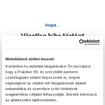
Hoppá ...
Váratlan hiba történt
Dolgozunk a hiba javításán. Egy kis türelmet kérünk.
Weboldalunk sütiket használ
A praktiker.hu weboldal látogatásakor Ön hozzájárul,
Oldal újratöltése
hogy a Praktiker Kft. és szerződött partnerei
számítógépén sütiket helyezzenek el, melyek
segítségével az oldalon tett látogatásának adatait
webanalitikai és személyre szóló hirdetések
megjelenítése céljából felhasználják. Bővebb információ
az adatkezelési tájékoztatóban.