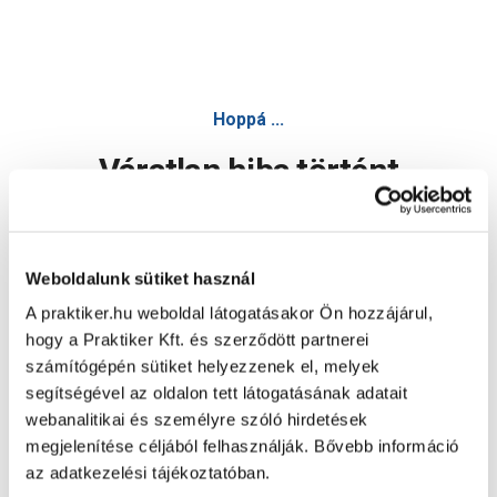
Hoppá ...
Váratlan hiba történt
Dolgozunk a hiba javításán. Egy kis türelmet kérünk.
Weboldalunk sütiket használ
A praktiker.hu weboldal látogatásakor Ön hozzájárul,
Oldal újratöltése
hogy a Praktiker Kft. és szerződött partnerei
számítógépén sütiket helyezzenek el, melyek
segítségével az oldalon tett látogatásának adatait
webanalitikai és személyre szóló hirdetések
megjelenítése céljából felhasználják. Bővebb információ
az adatkezelési tájékoztatóban.