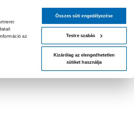
Összes süti engedélyezése
rtnerei
atait
Testre szabás
információ az
Kizárólag az elengedhetetlen
sütiket használja