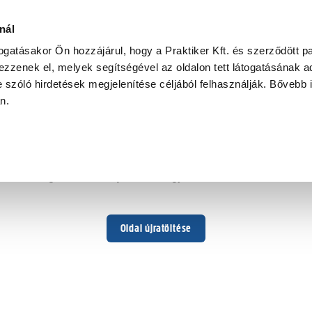
nál
togatásakor Ön hozzájárul, hogy a Praktiker Kft. és szerződött pa
zzenek el, melyek segítségével az oldalon tett látogatásának ad
 szóló hirdetések megjelenítése céljából felhasználják. Bővebb 
Hoppá ...
an.
Váratlan hiba történt
Dolgozunk a hiba javításán. Egy kis türelmet kérünk.
Oldal újratöltése