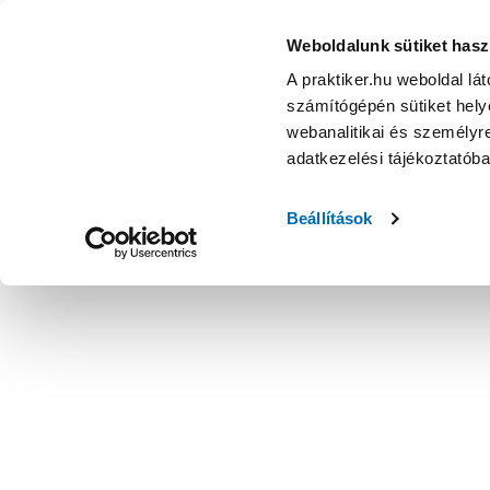
Weboldalunk sütiket hasz
A praktiker.hu weboldal lá
számítógépén sütiket helye
webanalitikai és személyre
adatkezelési tájékoztatób
Beállítások