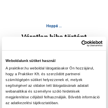
Hoppá ...
Váratlan hiba történt
Dolgozunk a hiba javításán. Egy kis türelmet kérünk.
Weboldalunk sütiket használ
A praktiker.hu weboldal látogatásakor Ön hozzájárul,
Oldal újratöltése
hogy a Praktiker Kft. és szerződött partnerei
számítógépén sütiket helyezzenek el, melyek
segítségével az oldalon tett látogatásának adatait
webanalitikai és személyre szóló hirdetések
megjelenítése céljából felhasználják. Bővebb információ
az adatkezelési tájékoztatóban.