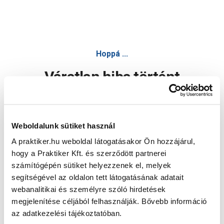
Hoppá ...
Váratlan hiba történt
Dolgozunk a hiba javításán. Egy kis türelmet kérünk.
Weboldalunk sütiket használ
A praktiker.hu weboldal látogatásakor Ön hozzájárul,
Oldal újratöltése
hogy a Praktiker Kft. és szerződött partnerei
számítógépén sütiket helyezzenek el, melyek
segítségével az oldalon tett látogatásának adatait
webanalitikai és személyre szóló hirdetések
megjelenítése céljából felhasználják. Bővebb információ
az adatkezelési tájékoztatóban.