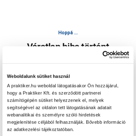
Hoppá ...
Váratlan hiba történt
Dolgozunk a hiba javításán. Egy kis türelmet kérünk.
Weboldalunk sütiket használ
A praktiker.hu weboldal látogatásakor Ön hozzájárul,
Oldal újratöltése
hogy a Praktiker Kft. és szerződött partnerei
számítógépén sütiket helyezzenek el, melyek
segítségével az oldalon tett látogatásának adatait
webanalitikai és személyre szóló hirdetések
megjelenítése céljából felhasználják. Bővebb információ
az adatkezelési tájékoztatóban.