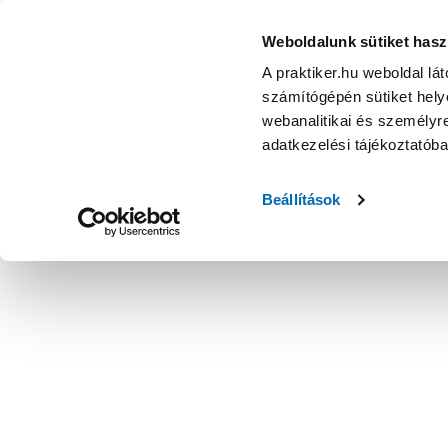
Weboldalunk sütiket hasz
A praktiker.hu weboldal lá
számítógépén sütiket helye
webanalitikai és személyre
adatkezelési tájékoztatób
Beállítások