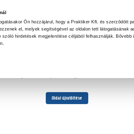
nál
togatásakor Ön hozzájárul, hogy a Praktiker Kft. és szerződött pa
zzenek el, melyek segítségével az oldalon tett látogatásának ad
 szóló hirdetések megjelenítése céljából felhasználják. Bővebb 
Hoppá ...
an.
Váratlan hiba történt
Dolgozunk a hiba javításán. Egy kis türelmet kérünk.
Oldal újratöltése