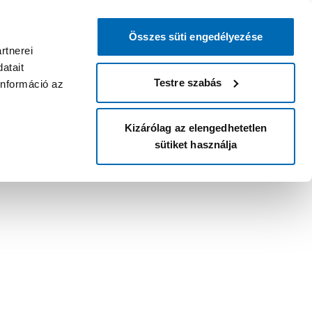
Összes süti engedélyezése
rtnerei
atait
Testre szabás
információ az
Kizárólag az elengedhetetlen
sütiket használja