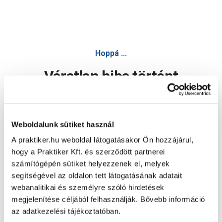
Hoppá ...
Váratlan hiba történt
Dolgozunk a hiba javításán. Egy kis türelmet kérünk.
Weboldalunk sütiket használ
A praktiker.hu weboldal látogatásakor Ön hozzájárul,
Oldal újratöltése
hogy a Praktiker Kft. és szerződött partnerei
számítógépén sütiket helyezzenek el, melyek
segítségével az oldalon tett látogatásának adatait
webanalitikai és személyre szóló hirdetések
megjelenítése céljából felhasználják. Bővebb információ
az adatkezelési tájékoztatóban.