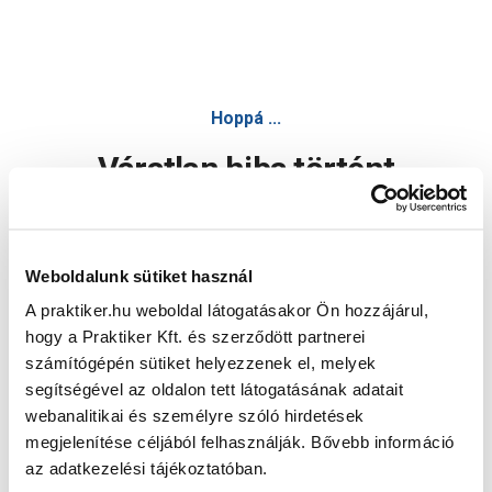
Hoppá ...
Váratlan hiba történt
Dolgozunk a hiba javításán. Egy kis türelmet kérünk.
Weboldalunk sütiket használ
A praktiker.hu weboldal látogatásakor Ön hozzájárul,
Oldal újratöltése
hogy a Praktiker Kft. és szerződött partnerei
számítógépén sütiket helyezzenek el, melyek
segítségével az oldalon tett látogatásának adatait
webanalitikai és személyre szóló hirdetések
megjelenítése céljából felhasználják. Bővebb információ
az adatkezelési tájékoztatóban.