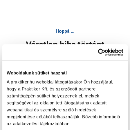
Hoppá ...
Váratlan hiba történt
Dolgozunk a hiba javításán. Egy kis türelmet kérünk.
Weboldalunk sütiket használ
A praktiker.hu weboldal látogatásakor Ön hozzájárul,
Oldal újratöltése
hogy a Praktiker Kft. és szerződött partnerei
számítógépén sütiket helyezzenek el, melyek
segítségével az oldalon tett látogatásának adatait
webanalitikai és személyre szóló hirdetések
megjelenítése céljából felhasználják. Bővebb információ
az adatkezelési tájékoztatóban.