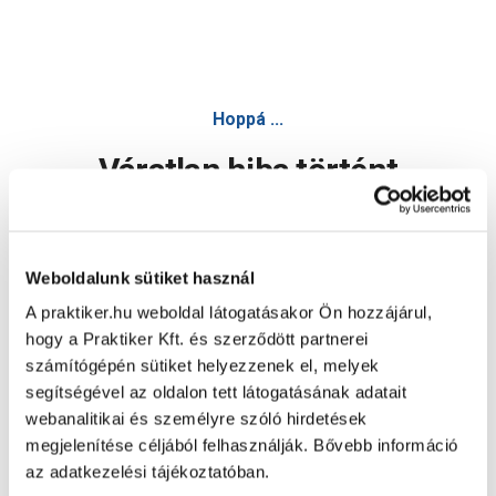
Hoppá ...
Váratlan hiba történt
Dolgozunk a hiba javításán. Egy kis türelmet kérünk.
Weboldalunk sütiket használ
A praktiker.hu weboldal látogatásakor Ön hozzájárul,
Oldal újratöltése
hogy a Praktiker Kft. és szerződött partnerei
számítógépén sütiket helyezzenek el, melyek
segítségével az oldalon tett látogatásának adatait
webanalitikai és személyre szóló hirdetések
megjelenítése céljából felhasználják. Bővebb információ
az adatkezelési tájékoztatóban.