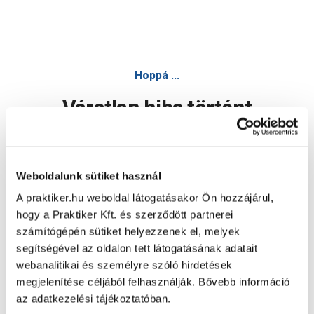
Hoppá ...
Váratlan hiba történt
Dolgozunk a hiba javításán. Egy kis türelmet kérünk.
Weboldalunk sütiket használ
A praktiker.hu weboldal látogatásakor Ön hozzájárul,
Oldal újratöltése
hogy a Praktiker Kft. és szerződött partnerei
számítógépén sütiket helyezzenek el, melyek
segítségével az oldalon tett látogatásának adatait
webanalitikai és személyre szóló hirdetések
megjelenítése céljából felhasználják. Bővebb információ
az adatkezelési tájékoztatóban.