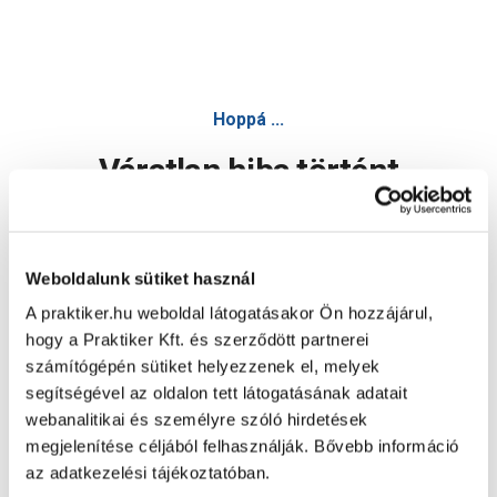
Bosch felsőmaró 1400w 1400 ace +6db marófej pof - Egyéb
Hoppá ...
Váratlan hiba történt
Dolgozunk a hiba javításán. Egy kis türelmet kérünk.
Weboldalunk sütiket használ
A praktiker.hu weboldal látogatásakor Ön hozzájárul,
Oldal újratöltése
hogy a Praktiker Kft. és szerződött partnerei
számítógépén sütiket helyezzenek el, melyek
segítségével az oldalon tett látogatásának adatait
webanalitikai és személyre szóló hirdetések
megjelenítése céljából felhasználják. Bővebb információ
az adatkezelési tájékoztatóban.