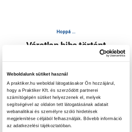
Hoppá ...
Váratlan hiba történt
Dolgozunk a hiba javításán. Egy kis türelmet kérünk.
Weboldalunk sütiket használ
A praktiker.hu weboldal látogatásakor Ön hozzájárul,
Oldal újratöltése
hogy a Praktiker Kft. és szerződött partnerei
számítógépén sütiket helyezzenek el, melyek
segítségével az oldalon tett látogatásának adatait
webanalitikai és személyre szóló hirdetések
megjelenítése céljából felhasználják. Bővebb információ
az adatkezelési tájékoztatóban.