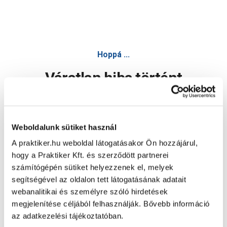
Hoppá ...
Váratlan hiba történt
Dolgozunk a hiba javításán. Egy kis türelmet kérünk.
Weboldalunk sütiket használ
A praktiker.hu weboldal látogatásakor Ön hozzájárul,
Oldal újratöltése
hogy a Praktiker Kft. és szerződött partnerei
számítógépén sütiket helyezzenek el, melyek
segítségével az oldalon tett látogatásának adatait
webanalitikai és személyre szóló hirdetések
megjelenítése céljából felhasználják. Bővebb információ
az adatkezelési tájékoztatóban.