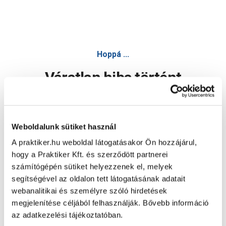
Hyundai szalagcsiszoló 1050w hyd-76ma - Csiszoló - Elekt
Hoppá ...
Váratlan hiba történt
Dolgozunk a hiba javításán. Egy kis türelmet kérünk.
Weboldalunk sütiket használ
A praktiker.hu weboldal látogatásakor Ön hozzájárul,
Oldal újratöltése
hogy a Praktiker Kft. és szerződött partnerei
számítógépén sütiket helyezzenek el, melyek
segítségével az oldalon tett látogatásának adatait
webanalitikai és személyre szóló hirdetések
megjelenítése céljából felhasználják. Bővebb információ
az adatkezelési tájékoztatóban.