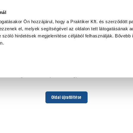
nál
togatásakor Ön hozzájárul, hogy a Praktiker Kft. és szerződött pa
zzenek el, melyek segítségével az oldalon tett látogatásának ad
 szóló hirdetések megjelenítése céljából felhasználják. Bővebb 
Hoppá ...
an.
Váratlan hiba történt
Dolgozunk a hiba javításán. Egy kis türelmet kérünk.
Oldal újratöltése