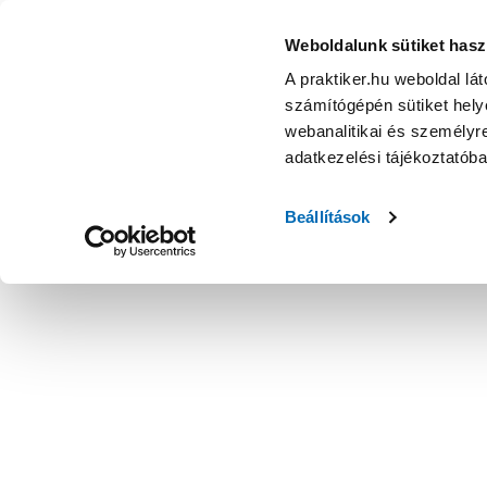
Weboldalunk sütiket hasz
A praktiker.hu weboldal lá
számítógépén sütiket helye
webanalitikai és személyre
adatkezelési tájékoztatób
Beállítások