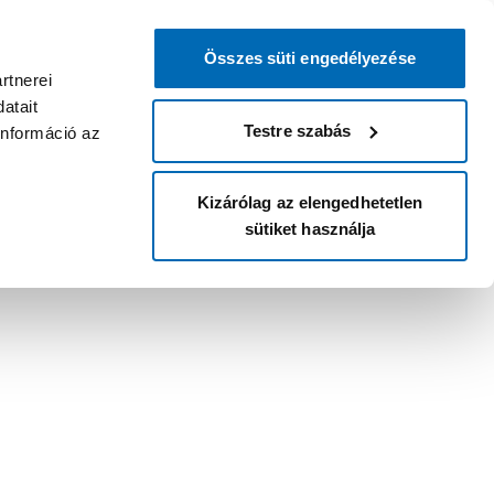
Összes süti engedélyezése
rtnerei
atait
Testre szabás
információ az
Kizárólag az elengedhetetlen
sütiket használja