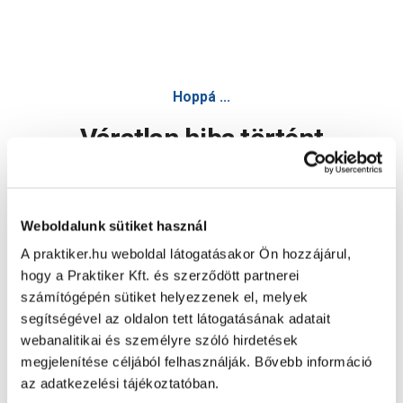
Hoppá ...
Váratlan hiba történt
Dolgozunk a hiba javításán. Egy kis türelmet kérünk.
Weboldalunk sütiket használ
A praktiker.hu weboldal látogatásakor Ön hozzájárul,
Oldal újratöltése
hogy a Praktiker Kft. és szerződött partnerei
számítógépén sütiket helyezzenek el, melyek
segítségével az oldalon tett látogatásának adatait
webanalitikai és személyre szóló hirdetések
megjelenítése céljából felhasználják. Bővebb információ
az adatkezelési tájékoztatóban.