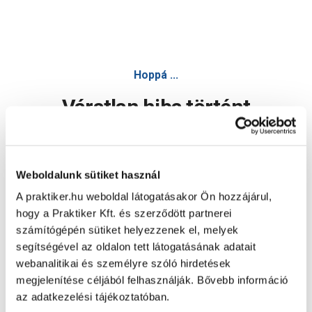
Hoppá ...
Váratlan hiba történt
Dolgozunk a hiba javításán. Egy kis türelmet kérünk.
Weboldalunk sütiket használ
A praktiker.hu weboldal látogatásakor Ön hozzájárul,
Oldal újratöltése
hogy a Praktiker Kft. és szerződött partnerei
számítógépén sütiket helyezzenek el, melyek
segítségével az oldalon tett látogatásának adatait
webanalitikai és személyre szóló hirdetések
megjelenítése céljából felhasználják. Bővebb információ
az adatkezelési tájékoztatóban.