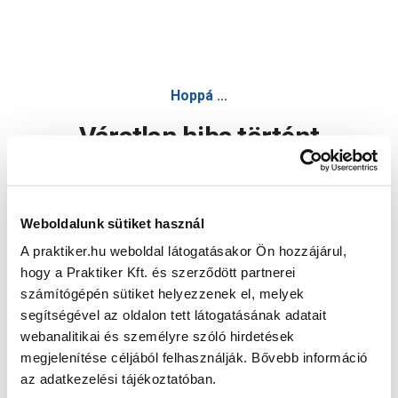
Hoppá ...
Váratlan hiba történt
Dolgozunk a hiba javításán. Egy kis türelmet kérünk.
Weboldalunk sütiket használ
A praktiker.hu weboldal látogatásakor Ön hozzájárul,
Oldal újratöltése
hogy a Praktiker Kft. és szerződött partnerei
számítógépén sütiket helyezzenek el, melyek
segítségével az oldalon tett látogatásának adatait
webanalitikai és személyre szóló hirdetések
megjelenítése céljából felhasználják. Bővebb információ
az adatkezelési tájékoztatóban.