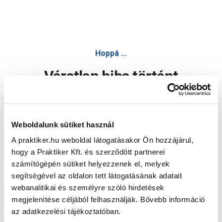
Hoppá ...
Váratlan hiba történt
Dolgozunk a hiba javításán. Egy kis türelmet kérünk.
Weboldalunk sütiket használ
A praktiker.hu weboldal látogatásakor Ön hozzájárul,
Oldal újratöltése
hogy a Praktiker Kft. és szerződött partnerei
számítógépén sütiket helyezzenek el, melyek
segítségével az oldalon tett látogatásának adatait
webanalitikai és személyre szóló hirdetések
megjelenítése céljából felhasználják. Bővebb információ
az adatkezelési tájékoztatóban.