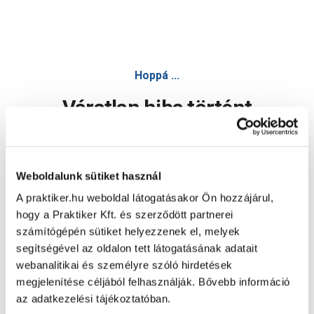
Hoppá ...
Váratlan hiba történt
Dolgozunk a hiba javításán. Egy kis türelmet kérünk.
Weboldalunk sütiket használ
A praktiker.hu weboldal látogatásakor Ön hozzájárul,
Oldal újratöltése
hogy a Praktiker Kft. és szerződött partnerei
számítógépén sütiket helyezzenek el, melyek
segítségével az oldalon tett látogatásának adatait
webanalitikai és személyre szóló hirdetések
megjelenítése céljából felhasználják. Bővebb információ
az adatkezelési tájékoztatóban.