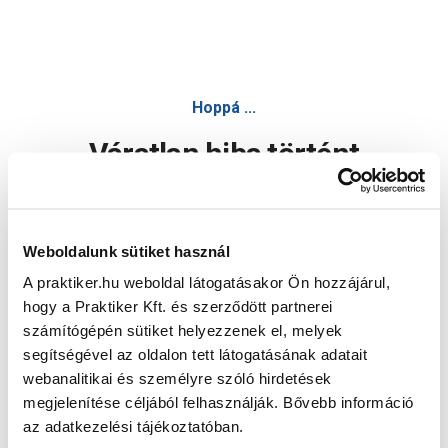
Hoppá ...
Váratlan hiba történt
Dolgozunk a hiba javításán. Egy kis türelmet kérünk.
Weboldalunk sütiket használ
A praktiker.hu weboldal látogatásakor Ön hozzájárul,
Oldal újratöltése
hogy a Praktiker Kft. és szerződött partnerei
számítógépén sütiket helyezzenek el, melyek
segítségével az oldalon tett látogatásának adatait
webanalitikai és személyre szóló hirdetések
megjelenítése céljából felhasználják. Bővebb információ
az adatkezelési tájékoztatóban.