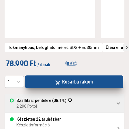
Tokmánytípus, befogható méret
:
SDS-Hex 30mm
Ütési energi
78.990 Ft
/ darab
Kosárba rakom
1
Szállítás: péntekre (08.14.)
2.290 Ft-tól
Készleten 22 áruházban
Készletinformáció