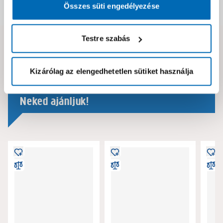
Összes süti engedélyezése
Dokumentumok, felelős személy
Testre szabás
Hibát találtál az oldalon vagy a termék leírásában?
Kérjük jelezd nekünk!
Kizárólag az elengedhetetlen sütiket használja
Neked ajánljuk!