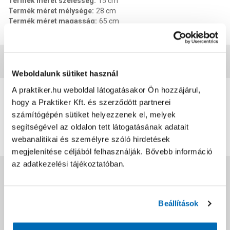
Termék méret szélesség
:
15 cm
Termék méret mélysége
:
28 cm
Termék méret magasság
:
65 cm
EAN
:
5999564746200
Vásárlói vélemények
Weboldalunk sütiket használ
0
A praktiker.hu weboldal látogatásakor Ön hozzájárul,
hogy a Praktiker Kft. és szerződött partnerei
0
értékelés
számítógépén sütiket helyezzenek el, melyek
segítségével az oldalon tett látogatásának adatait
Értékelés írása
webanalitikai és személyre szóló hirdetések
megjelenítése céljából felhasználják. Bővebb információ
az adatkezelési tájékoztatóban.
Jótállás, szavatosság
Beállítások
Csomagolási és súly információk