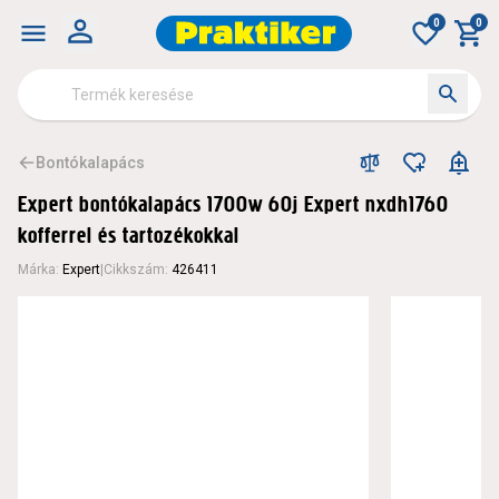
0
0
Bontókalapács
Expert bontókalapács 1700w 60j Expert nxdh1760
kofferrel és tartozékokkal
Márka
:
Expert
|
Cikkszám
:
426411