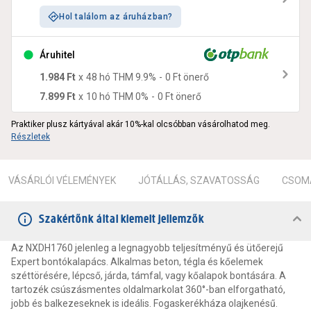
Hol találom az áruházban?
Áruhitel
1.984 Ft
x
48
hó THM
9.9
%
-
0 Ft
önerő
7.899 Ft
x
10
hó THM
0
%
-
0 Ft
önerő
Praktiker plusz kártyával akár 10%-kal olcsóbban vásárolhatod meg.
Részletek
VÁSÁRLÓI VÉLEMÉNYEK
JÓTÁLLÁS, SZAVATOSSÁG
CSOMA
Szakértőnk által kiemelt jellemzők
Az NXDH1760 jelenleg a legnagyobb teljesítményű és ütőerejű
Expert bontókalapács. Alkalmas beton, tégla és kőelemek
széttörésére, lépcső, járda, támfal, vagy kőalapok bontására. A
tartozék csúszásmentes oldalmarkolat 360°-ban elforgatható,
jobb és balkezeseknek is ideális. Fogaskerékháza olajkenésű.