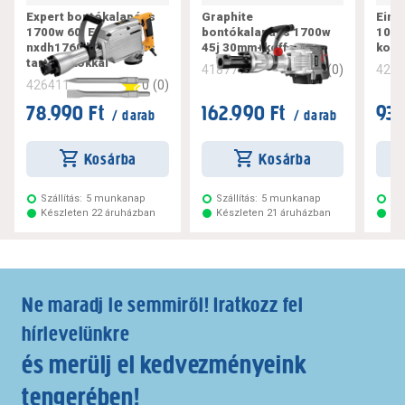
Expert bontókalapács
Graphite
Einh
1700w 60j Expert
bontókalapács 1700w
1050
nxdh1760 kofferrel és
45j 30mm+koffer
koff
tartozékokkal
0
(
0
)
418771
420
0
(
0
)
426411
78.990 Ft
162.990 Ft
93.
/ darab
/ darab
Kosárba
Kosárba
Szállítás:
5 munkanap
Szállítás:
5 munkanap
Szá
Készleten 22 áruházban
Készleten 21 áruházban
Ké
Ne maradj le semmiről! Iratkozz fel
hírlevelünkre
és merülj el kedvezményeink
tengerében!