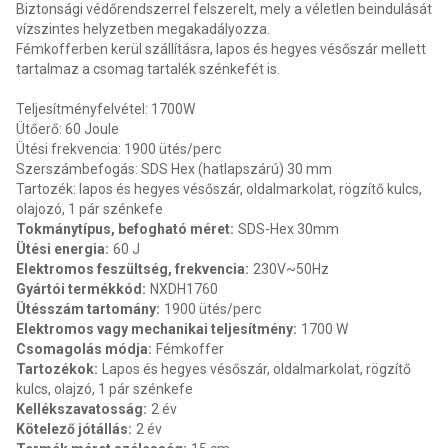
Biztonsági védőrendszerrel felszerelt, mely a véletlen beindulását
vízszintes helyzetben megakadályozza.
Fémkofferben kerül szállításra, lapos és hegyes vésőszár mellett
tartalmaz a csomag tartalék szénkefét is.
Teljesítményfelvétel: 1700W
Ütőerő: 60 Joule
Ütési frekvencia: 1900 ütés/perc
Szerszámbefogás: SDS Hex (hatlapszárú) 30 mm
Tartozék: lapos és hegyes vésőszár, oldalmarkolat, rögzítő kulcs,
olajozó, 1 pár szénkefe
Tokmánytípus, befogható méret
:
SDS-Hex 30mm
Ütési energia
:
60 J
Elektromos feszültség, frekvencia
:
230V~50Hz
Gyártói termékkód
:
NXDH1760
Ütésszám tartomány
:
1900 ütés/perc
Elektromos vagy mechanikai teljesítmény
:
1700 W
Csomagolás módja
:
Fémkoffer
Tartozékok
:
Lapos és hegyes vésőszár, oldalmarkolat, rögzítő
kulcs, olajzó, 1 pár szénkefe
Kellékszavatosság
:
2 év
Kötelező jótállás
:
2 év