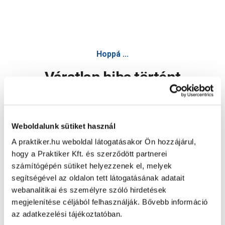
Hoppá ...
Váratlan hiba történt
Dolgozunk a hiba javításán. Egy kis türelmet kérünk.
Weboldalunk sütiket használ
A praktiker.hu weboldal látogatásakor Ön hozzájárul,
Oldal újratöltése
hogy a Praktiker Kft. és szerződött partnerei
számítógépén sütiket helyezzenek el, melyek
segítségével az oldalon tett látogatásának adatait
webanalitikai és személyre szóló hirdetések
megjelenítése céljából felhasználják. Bővebb információ
az adatkezelési tájékoztatóban.